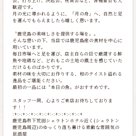
会、打ち上げ、決起会、祝賀会など、各種宴会も大
歓迎です。
月の光に導かれるように、「月の舟」へ、自然と足
を運んでもらえましたら嬉しく思います。
〝鹿児島の美味しさを提供する場を〟。
そんな想いの下、当店では鹿児島産の食材を中心に
用いています。
毎日市場へと足を運び、店主自らの目で厳選する鮮
魚や地鶏など、どれもこの土地の風土を感じていた
だけるものばかりです。
素材の味を大切にお作りする、和のテイスト溢れる
逸品をご堪能ください。
最初の一品には〝本日の魚〟がおすすめです。
スタッフ一同、心よりご来店お待ちしておりま
す！！
:+:-:+:-:+:-:+:-:+:-:+:-:+:-:+:-:+
鹿児島市下荒田シェラトンホテル近く(シェラトン
鹿児島周辺)のゆっくり落ち着ける素敵な雰囲気の
居酒屋