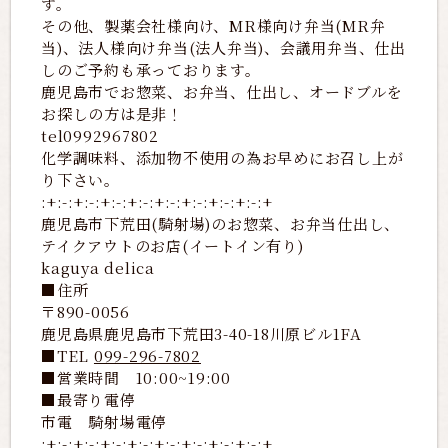
す。
その他、製薬会社様向け、MR様向け弁当(MR弁
当)、法人様向け弁当(法人弁当)、会議用弁当、仕出
しのご予約も承っております。
鹿児島市でお惣菜、お弁当、仕出し、オードブルを
お探しの方は是非！
tel0992967802
化学調味料、添加物不使用の為お早めにお召し上が
り下さい。
:+:-:+:-:+:-:+:-:+:-:+:-:+:-:+:-:+
鹿児島市下荒田(騎射場)のお惣菜、お弁当仕出し、
テイクアウトのお店(イートイン有り)
kaguya delica
■住所
〒890-0056
鹿児島県鹿児島市下荒田3-40-18川原ビル1FA
■TEL
099-296-7802
■営業時間 10:00~19:00
■最寄り電停
市電 騎射場電停
:+:-:+:-:+:-:+:-:+:-:+:-:+:-:+:-:+