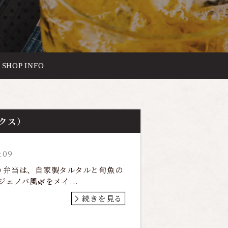
SHOP INFO
ックス）
:09
替わり弁当は、自家製タルタルと旬魚の
ェノバ風🌿をメイ...
続きを見る