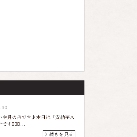
:30
ざかや月の舟です♪本日は『安納芋ス
🏻‍♀️...
続きを見る