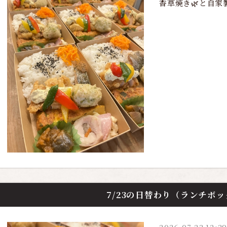
香草焼き🌿と自家
7/23の日替わり（ランチボ