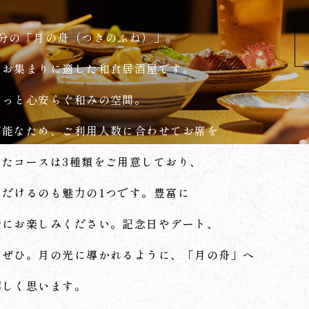
分の「月の舟（つきのふね）」。
なお集まりに適した和食居酒屋です。
ほっと心安らぐ和みの空間。
可能なため、ご利用人数に合わせてお席を
たコースは3種類をご用意しており、
だけるのも魅力の1つです。豊富に
緒にお楽しみください。記念日やデート、
もぜひ。月の光に導かれるように、「月の舟」へ
嬉しく思います。