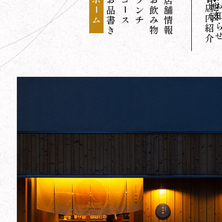
ホーム
お品書き
コース
ランチ
お飲み物
店舗情報
お知
地図
店内紹介