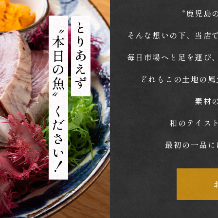
〝鹿児島
〝本日の魚〟ください！
とりあえず
そんな想いの下、当店
毎日市場へと足を運び
どれもこの土地の風
素材
和のテイス
最初の一品に